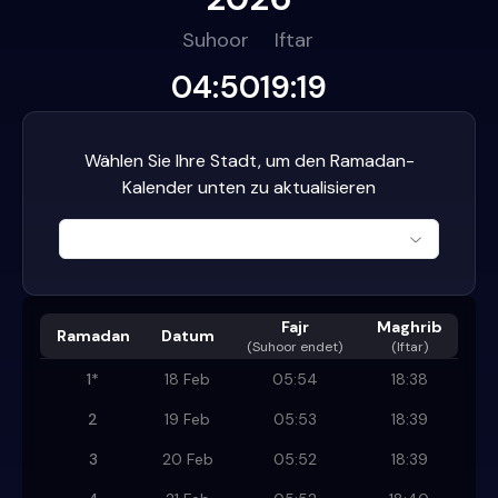
Suhoor
Iftar
04:50
19:19
Wählen Sie Ihre Stadt, um den Ramadan-
Kalender unten zu aktualisieren
Fajr
Maghrib
Ramadan
Datum
(
Suhoor endet
)
(Iftar)
1
*
18 Feb
05:54
18:38
2
19 Feb
05:53
18:39
3
20 Feb
05:52
18:39