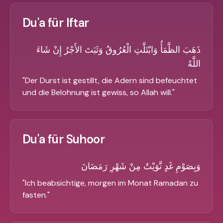
Du'a für Iftar
ذَهَبَ الظَّمَأُ وَابْتَلَّتِ الْعُرُوقُ وَثَبَتَ الأَجْرُ إِنْ شَاءَ
اللَّهُ
"
Der Durst ist gestillt, die Adern sind befeuchtet
und die Belohnung ist gewiss, so Allah will.
"
Du'a für Suhoor
وَبِصَوْمِ غَدٍ نَّوَيْتُ مِنْ شَهْرِ رَمَضَانَ
"
Ich beabsichtige, morgen im Monat Ramadan zu
fasten.
"