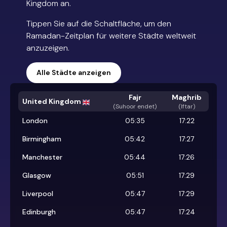
Kingdom an.
Tippen Sie auf die Schaltfläche, um den
Ramadan-Zeitplan für weitere Städte weltweit
anzuzeigen.
Alle Städte anzeigen
Fajr
Maghrib
United Kingdom
(
Suhoor endet
)
(Iftar)
London
05:35
17:22
Birmingham
05:42
17:27
Manchester
05:44
17:26
Glasgow
05:51
17:29
Liverpool
05:47
17:29
Edinburgh
05:47
17:24