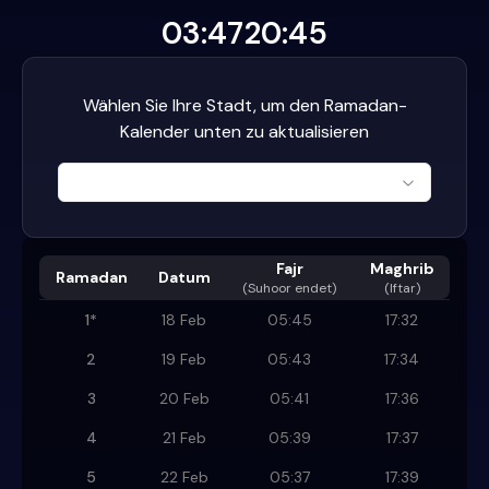
03:47
20:45
Wählen Sie Ihre Stadt, um den Ramadan-
Kalender unten zu aktualisieren
Fajr
Maghrib
Ramadan
Datum
(
Suhoor endet
)
(Iftar)
1
*
18 Feb
05:45
17:32
2
19 Feb
05:43
17:34
3
20 Feb
05:41
17:36
4
21 Feb
05:39
17:37
5
22 Feb
05:37
17:39